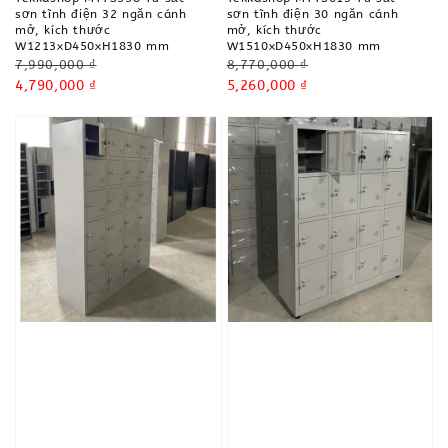
sơn tĩnh điện 32 ngăn cánh
sơn tĩnh điện 30 ngăn cánh
mở, kích thước
mở, kích thước
W1213xD450xH1830 mm
W1510xD450xH1830 mm
Regular
Regular
7,990,000 ₫
8,770,000 ₫
price
Sale
4,790,000 ₫
price
Sale
5,260,000 ₫
price
price