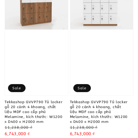
Sale
Sale
Tekkashop GVVP790 Tủ locker
Tekkashop GVVP790 Tủ locker
gỗ 20 cánh 4 khoang, chất
gỗ 20 cánh 4 khoang, chất
liệu MDF cao cấp phủ
liệu MDF cao cấp phủ
Melamine, kích thước: W1200
Melamine, kích thước: W1200
x D400 x H2000 mm
x D400 x H2000 mm
Regular
Regular
11,238,000 ₫
11,238,000 ₫
price
Sale
6,743,000 ₫
price
Sale
6,743,000 ₫