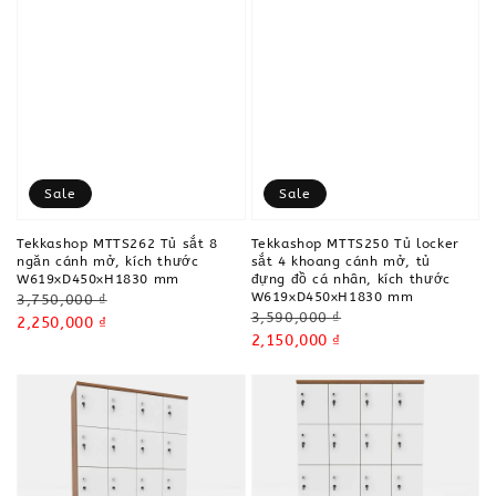
Sale
Sale
Tekkashop MTTS262 Tủ sắt 8
Tekkashop MTTS250 Tủ locker
ngăn cánh mở, kích thước
sắt 4 khoang cánh mở, tủ
W619xD450xH1830 mm
đựng đồ cá nhân, kích thước
W619xD450xH1830 mm
Regular
3,750,000 ₫
Regular
3,590,000 ₫
price
Sale
2,250,000 ₫
price
Sale
2,150,000 ₫
price
price