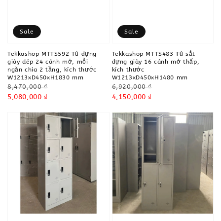
Sale
Sale
Tekkashop MTTS592 Tủ đựng
Tekkashop MTTS483 Tủ sắt
giày dép 24 cánh mở, mỗi
đựng giày 16 cánh mở thấp,
ngăn chia 2 tầng, kích thước
kích thước
W1213xD450xH1830 mm
W1213xD450xH1480 mm
Regular
Regular
8,470,000 ₫
6,920,000 ₫
price
Sale
5,080,000 ₫
price
Sale
4,150,000 ₫
price
price