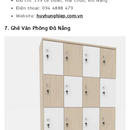
Địa chỉ: 159 Lê Duẩn, Hải Châu, Đà Nẵng
Điện thoại: 094 4888 479
Website:
huyhunghiep.com.vn
7. Ghế Văn Phòng Đà Nẵng