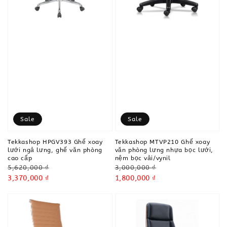
Sale
Sale
Tekkashop HPGV393 Ghế xoay
Tekkashop MTVP210 Ghế xoay
lưới ngả lưng, ghế văn phòng
văn phòng lưng nhựa bọc lưới,
cao cấp
nệm bọc vải/vynil
Regular
Regular
5,620,000 ₫
3,000,000 ₫
price
Sale
3,370,000 ₫
price
Sale
1,800,000 ₫
price
price