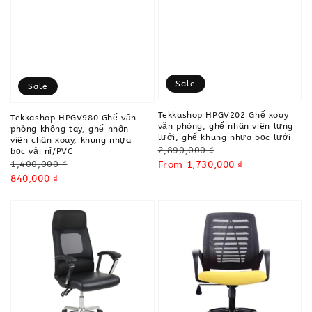
Sale
Sale
Tekkashop HPGV202 Ghế xoay
Tekkashop HPGV980 Ghế văn
văn phòng, ghế nhân viên lưng
phòng không tay, ghế nhân
lưới, ghế khung nhựa bọc lưới
viên chân xoay, khung nhựa
Regular
2,890,000 ₫
bọc vải nỉ/PVC
Regular
price
Sale
From
1,730,000 ₫
1,400,000 ₫
price
Sale
840,000 ₫
price
price