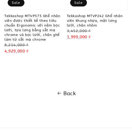
Sale
Sale
Tekkashop MTVP575 Ghế nhân
Tekkashop MTVP242 Ghế nhân
viên được thiết kế theo tiêu
viên khung nhựa, mặt lưng
chuẩn Ergonomic với nệm bọc
lưới, chân nhôm
lưới, tựa lưng bằng sắt mạ
Regular
3,452,000 ₫
chrome và bọc lưới, chân ghế
price
Sale
1,999,000 ₫
làm từ sắt mạ chrome
price
Regular
8,214,000 ₫
price
Sale
4,929,000 ₫
price
Back