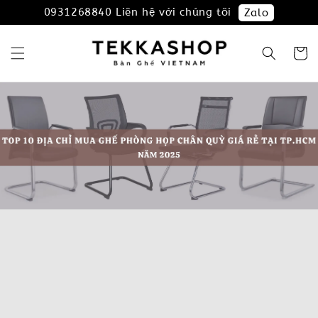
0931268840 Liên hệ với chúng tôi
Zalo