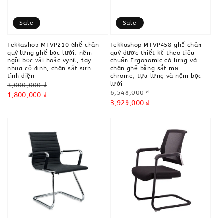
Sale
Sale
Tekkashop MTVP210 Ghế chân
Tekkashop MTVP458 ghế chân
quỳ lưng ghế bọc lưới, nệm
quỳ được thiết kế theo tiêu
ngồi bọc vải hoặc vynil, tay
chuẩn Ergonomic có lưng và
nhựa cố định, chân sắt sơn
chân ghế bằng sắt mạ
tĩnh điện
chrome, tựa lưng và nệm bọc
lưới
Regular
3,000,000 ₫
Regular
6,548,000 ₫
price
Sale
1,800,000 ₫
price
Sale
3,929,000 ₫
price
price