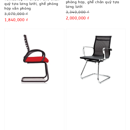
phòng họp, ghế chân quỳ tựa
quỳ tựa lưng lưới, ghế phòng
lưng lưới
họp văn phòng
Regular
3,340,000 ₫
Regular
3,070,000 ₫
price
Sale
2,000,000 ₫
price
Sale
1,840,000 ₫
price
price