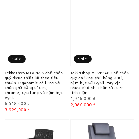
Sale
Sale
Tekkashop MTVP458 ghế chân
Tekkashop MTVP348 Ghế chân
quỳ được thiết kế theo tiêu
quỳ có lưng ghế bằng lưới,
chuẩn Ergonomic có lưng và
nệm bọc vải/vynil, tay vịn
chân ghế bằng sắt mạ
nhựa cố định, chân sắt sơn
chrome, tựa lưng và nệm bọc
tĩnh điện
Vynil
Regular
4,976,000 ₫
Regular
6,548,000 ₫
price
Sale
2,986,000 ₫
price
Sale
3,929,000 ₫
price
price