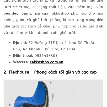
Cửa hàng luôn cập nhật xu hướng với nhiều mẫu ghế
lười trẻ trung, đa dạng chất liệu, vừa mềm mại, vừa
bền đẹp. Sản phẩm của Tekkashop phù hợp cho mọi
không gian, từ ghế lười phòng khách sang trọng đến
ghế lười đọc sách dễ chịu, phù hợp cho cả hộ gia đình
và các đơn vị kinh doanh cafe ghế lười.
Địa chỉ:
32 Đường 31F Khu C, Khu Đô Thị An
Phú, An Khánh, Thủ Đức, TP. HCM.
Điện thoại:
0931438807
Website:
tekkashop.com.vn
2. Flexhouse – Phong cách tối giản và cao cấp