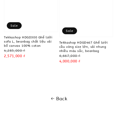
Sale
Sale
Tekkashop HDGD300 Ghế lười
sofa L, beanbag chất liệu vải
Tekkashop HDGD467 Ghế lười
bố canvas 100% coton
cầu vòng size lớn, vải nhung
Regular
4,285,000 ₫
nhiều màu sắc, beanbag
Regular
6,667,000 ₫
price
Sale
2,571,000 ₫
price
Sale
4,000,000 ₫
price
price
Back