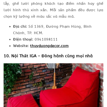
lẫy, ghế lười phòng khách tạo điểm nhấn hay ghế
lười hình thú xinh xắn. Mỗi sản phẩm đều được lựa
chọn kỹ lưỡng về màu sắc và mẫu mã.
Địa chỉ:
Số 1369, Đường Phạm Hùng, Bình
Chánh, TP. HCM.
Điện thoại:
0941098111
Website:
thuyduongdecor.com
10. Nội Thất IGA – Đồng hành cùng mọi nhà