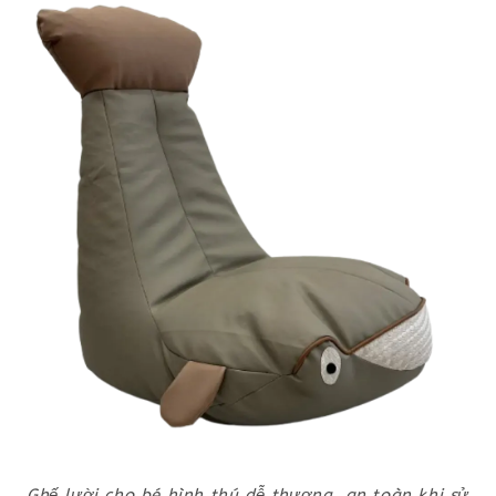
Ghế lười cho bé hình thú dễ thương, an toàn khi sử