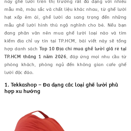
nay ghế lười trên thị trường rất đa dạng với nhiều
mẫu mã, màu sắc và chất liệu khác nhau, từ ghế lười
hạt xốp êm ái, ghế lười da sang trọng đến những
mẫu ghế lười hình thú ngộ nghĩnh cho bé. Nếu bạn
đang phân vân nên mua ghế lười loại nào và tìm
kiếm địa chỉ uy tín tại TP.HCM, bài viết này sẽ tổng
hợp danh sách
Top 10 Địa chỉ mua ghế lười giá rẻ tại
TP.HCM tháng 1 năm 2026
, đáp ứng mọi nhu cầu từ
phòng khách, phòng ngủ đến không gian cafe ghế
lười độc đáo.
1. Tekkashop – Đa dạng các loại ghế lười phù
hợp xu hướng