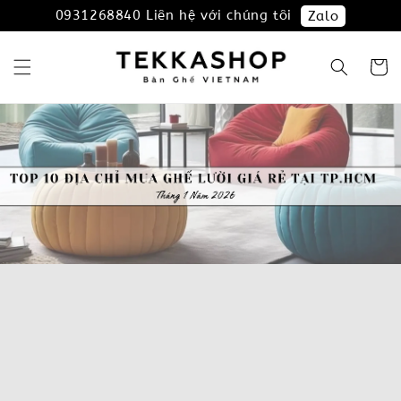
0931268840 Liên hệ với chúng tôi
Zalo