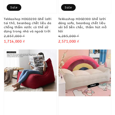
Sale
Sale
Tekkashop HDGD200 Ghế lười
Tekkashop HDGD300 Ghế lười
tai thỏ, beanbag chất liệu da
dáng sofa, beanbag chất liệu
chống thấm nước có thể sử
vải bố bền chắc, thấm hút mồ
dụng trong nhà và ngoài trời
hôi
Regular
Regular
2,857,000 ₫
4,285,000 ₫
price
Sale
1,714,000 ₫
price
Sale
2,571,000 ₫
price
price