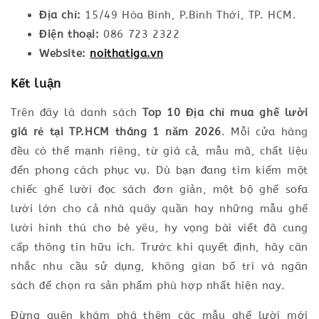
Địa chỉ:
15/49 Hòa Bình, P.Bình Thới, TP. HCM.
Điện thoại:
086 723 2322
Website:
noithatiga.vn
Kết luận
Trên đây là danh sách
Top 10 Địa chỉ mua ghế lười
giá rẻ tại TP.HCM tháng 1 năm 2026
. Mỗi cửa hàng
đều có thế mạnh riêng, từ giá cả, mẫu mã, chất liệu
đến phong cách phục vụ. Dù bạn đang tìm kiếm một
chiếc ghế lười đọc sách đơn giản, một bộ ghế sofa
lười lớn cho cả nhà quây quần hay những mẫu ghế
lười hình thú cho bé yêu, hy vọng bài viết đã cung
cấp thông tin hữu ích. Trước khi quyết định, hãy cân
nhắc nhu cầu sử dụng, không gian bố trí và ngân
sách để chọn ra sản phẩm phù hợp nhất hiện nay.
Đừng quên khám phá thêm các mẫu ghế lười mới