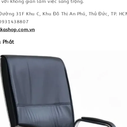
p với không gian làm việc sang trọng.
 Đường 31F Khu C, Khu Đô Thị An Phú, Thủ Đức, TP. HC
: 0931438807
kkashop.com.vn
a Phát