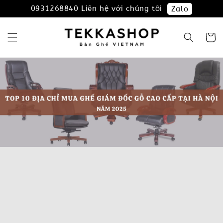
0931268840 Liên hệ với chúng tôi
Zalo