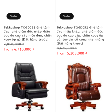
Sale
Sale
Tekkashop TQGD082 Ghế lãnh
Tekkashop TQGD052 Ghế lãnh
đạo, ghế giám đốc nhập khẩu
đạo nhập khẩu, ghế giám đốc
bọc da cao cấp màu đen, chân
bọc da cao cấp, chân xoay ốp
xoay ốp gỗ (Đặt hàng trước)
gỗ, tay vịn gỗ cong nhẹ nhàng
(Đặt hàng trước)
Regular
7,850,000 ₫
Regular
8,675,000 ₫
price
Sale
From
4,710,000 ₫
price
Sale
From
5,205,000 ₫
price
price