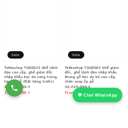
Sale
Sale
Tekkashop TQGD025 Ghế lãnh
Tekkashop TQGD005 Ghế giám
đạo cao cấp, ghế giám đốc
đốc, ghế lãnh đạo nhập khẩu
nhập khẩu bọc da sang trọng,
khung gỗ bọc da bò cao cấp,
tay vịn gỗ (Đặt hàng trước)
chân xoay ốp gỗ
Regular
Regular
19,458,333 ₫
31,725,000 ₫
price
Sale
11,675,000 ₫
price
Sale
From
19,035,000 ₫
💬 Chat WhatsApp
price
price