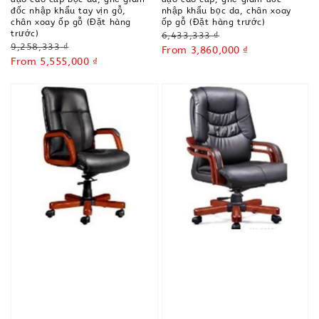
đốc nhập khẩu tay vịn gỗ,
nhập khẩu bọc da, chân xoay
chân xoay ốp gỗ (Đặt hàng
ốp gỗ (Đặt hàng trước)
trước)
Regular
6,433,333 ₫
Regular
9,258,333 ₫
price
Sale
From
3,860,000 ₫
price
Sale
From
5,555,000 ₫
price
price