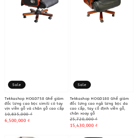
Sale
Sale
Tekkashop HOGD758 Ghế giám
Tekkashop HOGD180 Ghế giám
đốc lưng cao bọc simili có tay
đốc lưng cao ngả lưng bọc da
vịn viền gỗ và chân gỗ cao cấp
cao cấp, tay cố định viền gỗ,
chân xoay gỗ
Regular
10,835,000 ₫
Regular
25,720,000 ₫
price
Sale
6,500,000 ₫
price
Sale
15,430,000 ₫
price
price