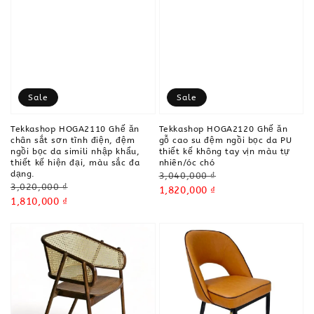
Sale
Sale
Tekkashop HOGA2110 Ghế ăn
Tekkashop HOGA2120 Ghế ăn
chân sắt sơn tĩnh điện, đệm
gỗ cao su đệm ngồi bọc da PU
ngồi bọc da simili nhập khẩu,
thiết kế không tay vịn màu tự
thiết kế hiện đại, màu sắc đa
nhiên/óc chó
dạng.
Regular
3,040,000 ₫
Regular
3,020,000 ₫
price
Sale
1,820,000 ₫
price
Sale
1,810,000 ₫
price
price