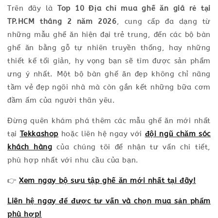
Trên đây là
Top 10 Địa chỉ mua ghế ăn giá rẻ tại
TP.HCM tháng 2 năm 2026
, cung cấp đa dạng từ
những mẫu ghế ăn hiện đại trẻ trung, đến các bộ bàn
ghế ăn bằng gỗ tự nhiên truyền thống, hay những
thiết kế tối giản, hy vọng bạn sẽ tìm được sản phẩm
ưng ý nhất. Một bộ bàn ghế ăn đẹp không chỉ nâng
tầm vẻ đẹp ngôi nhà mà còn gắn kết những bữa cơm
đầm ấm của người thân yêu.
Đừng quên khám phá thêm các mẫu ghế ăn mới nhất
tại
Tekkashop
hoặc liên hệ ngay với
đội ngũ chăm sóc
khách hàng
của chúng tôi để nhận tư vấn chi tiết,
phù hợp nhất với nhu cầu của bạn.
👉
Xem ngay bộ sưu tập ghế ăn mới nhất tại đây!
Liên hệ ngay để được tư vấn và chọn mua sản phẩm
phù hợp!