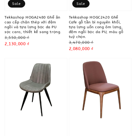
Sale
Sale
Tekkashop HOGA2480 Ghế ăn
Tekkashop HOGC2420 Ghế
cao cấp chân thép với đệm
Cafe gỗ tần bì nguyên khối,
ngồi và tựa lưng bọc da PU
tựa lưng uốn cong ôm lưng,
sọc caro, thiết kế sang trọng.
đệm ngồi bọc da PU, màu gỗ
tuỳ chọn.
Regular
3,550,000 ₫
Regular
3,470,000 ₫
price
Sale
2,130,000 ₫
price
Sale
2,080,000 ₫
price
price