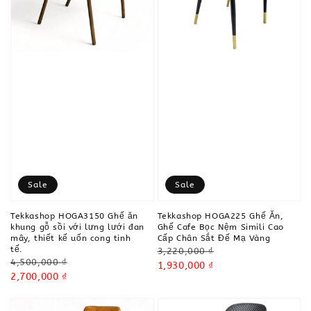
Sale
Sale
Tekkashop HOGA3150 Ghế ăn
Tekkashop HOGA225 Ghế Ăn,
khung gỗ sồi với lưng lưới đan
Ghế Cafe Bọc Nệm Simili Cao
mây, thiết kế uốn cong tinh
Cấp Chân Sắt Đế Mạ Vàng
tế.
Regular
3,220,000 ₫
Regular
4,500,000 ₫
price
Sale
1,930,000 ₫
price
Sale
2,700,000 ₫
price
price