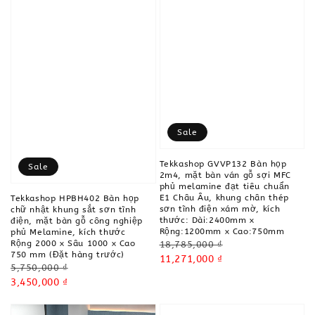
Sale
Tekkashop GVVP132 Bàn họp
Sale
2m4, mặt bàn ván gỗ sợi MFC
phủ melamine đạt tiêu chuẩn
E1 Châu Âu, khung chân thép
Tekkashop HPBH402 Bàn họp
sơn tĩnh điện xám mờ, kích
chữ nhật khung sắt sơn tĩnh
thước: Dài:2400mm x
điện, mặt bàn gỗ công nghiệp
Rộng:1200mm x Cao:750mm
phủ Melamine, kích thước
Regular
Rộng 2000 x Sâu 1000 x Cao
18,785,000 ₫
750 mm (Đặt hàng trước)
price
Sale
11,271,000 ₫
Regular
5,750,000 ₫
price
price
Sale
3,450,000 ₫
price