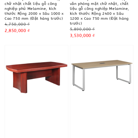
chữ nhật chất liệu gỗ công
văn phòng mặt chữ nhật, chất
nghiệp phủ Melamine, kích
liệu gỗ công nghiệp Melamine,
thước Rộng 2000 x Sâu 1000 x
kích thước Rộng 2400 x Sâu
Cao 750 mm (Đặt hàng trước)
1200 x Cao 750 mm (Đặt hàng
trước)
Regular
4,750,000 ₫
Regular
5,890,000 ₫
price
Sale
2,850,000 ₫
price
Sale
3,530,000 ₫
price
price