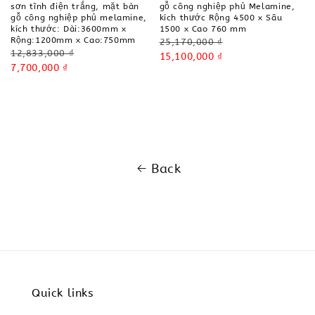
sơn tĩnh điện trắng, mặt bàn
gỗ công nghiệp phủ Melamine,
gỗ công nghiệp phủ melamine,
kích thước Rộng 4500 x Sâu
kích thước: Dài:3600mm x
1500 x Cao 760 mm
Rộng:1200mm x Cao:750mm
Regular
25,170,000 ₫
Regular
12,833,000 ₫
price
Sale
15,100,000 ₫
price
Sale
7,700,000 ₫
price
price
Back
Quick links