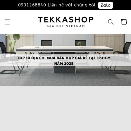
0931268840 Liên hệ với chúng tôi
Zalo