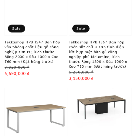
Sale
Sale
Tekkashop HPBH547 Bàn họp
Tekkashop HPBH367 Bàn họp
văn phòng chất liệu gỗ công
chân sắt chữ U sơn tĩnh điện
nghiệp sơn PU, kích thước
kết hợp mặt bàn gỗ công
Rộng 2000 x Sâu 1000 x Cao
nghiệp phủ Melamine, kích
760 mm (Đặt hàng trước)
thước Rộng 1800 x Sâu 1000 x
Cao 750 mm (Đặt hàng trước)
Regular
7,820,000 ₫
Regular
5,250,000 ₫
price
Sale
4,690,000 ₫
price
Sale
3,150,000 ₫
price
price