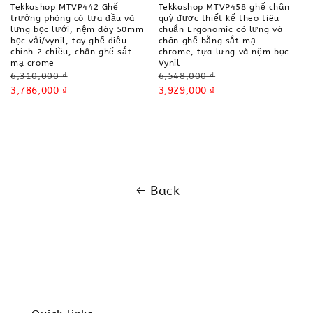
Tekkashop MTVP442 Ghế
Tekkashop MTVP458 ghế chân
trưởng phòng có tựa đầu và
quỳ được thiết kế theo tiêu
lưng bọc lưới, nệm dày 50mm
chuẩn Ergonomic có lưng và
bọc vải/vynil, tay ghế điều
chân ghế bằng sắt mạ
chỉnh 2 chiều, chân ghế sắt
chrome, tựa lưng và nệm bọc
mạ crome
Vynil
Regular
Regular
6,310,000 ₫
6,548,000 ₫
price
Sale
3,786,000 ₫
price
Sale
3,929,000 ₫
price
price
Back