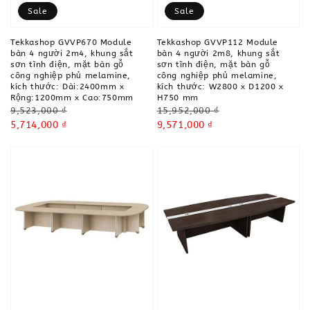
Sale
Sale
Tekkashop GVVP670 Module
Tekkashop GVVP112 Module
bàn 4 người 2m4, khung sắt
bàn 4 người 2m8, khung sắt
sơn tĩnh điện, mặt bàn gỗ
sơn tĩnh điện, mặt bàn gỗ
công nghiệp phủ melamine,
công nghiệp phủ melamine,
kích thước: Dài:2400mm x
kích thước: W2800 x D1200 x
Rộng:1200mm x Cao:750mm
H750 mm
Regular
Regular
9,523,000 ₫
15,952,000 ₫
price
Sale
5,714,000 ₫
price
Sale
9,571,000 ₫
price
price