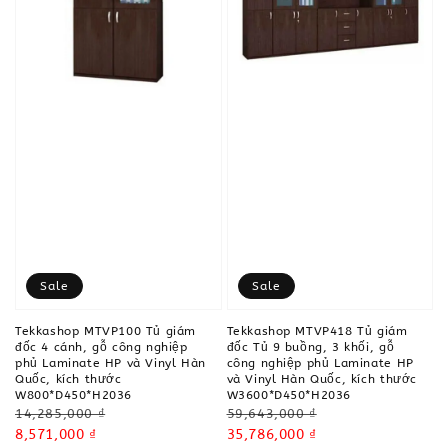
Sale
Sale
Tekkashop MTVP100 Tủ giám
Tekkashop MTVP418 Tủ giám
đốc 4 cánh, gỗ công nghiệp
đốc Tủ 9 buồng, 3 khối, gỗ
phủ Laminate HP và Vinyl Hàn
công nghiệp phủ Laminate HP
Quốc, kích thước
và Vinyl Hàn Quốc, kích thước
W800*D450*H2036
W3600*D450*H2036
Regular
Regular
14,285,000 ₫
59,643,000 ₫
price
Sale
8,571,000 ₫
price
Sale
35,786,000 ₫