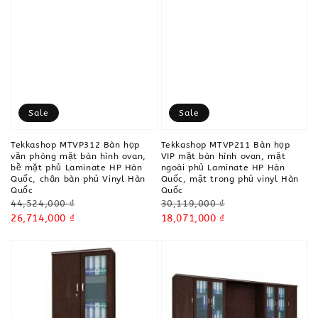
Sale
Sale
Tekkashop MTVP312 Bàn họp
Tekkashop MTVP211 Bàn họp
văn phòng mặt bàn hình ovan,
VIP mặt bàn hình ovan, mặt
bề mặt phủ Laminate HP Hàn
ngoài phủ Laminate HP Hàn
Quốc, chân bàn phủ Vinyl Hàn
Quốc, mặt trong phủ vinyl Hàn
Quốc
Quốc
Regular
Regular
44,524,000 ₫
30,119,000 ₫
price
Sale
26,714,000 ₫
price
Sale
18,071,000 ₫
price
price